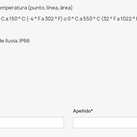
emperatura (punto, línea, área)
 150 ° C (-4 ° F a 302 ° F) o 0 ° C a 550 ° C (32 ° F a 1022 ° 
 lluvia, IP66
Apellido*