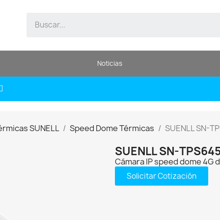
Noticias
érmicas SUNELL
Speed Dome Térmicas
SUENLL SN-T
SUENLL SN-TPS645
Cámara IP speed dome 4G d
Solicitar Cotización