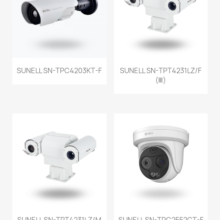
SUNELL SN-TPC4203KT-F
SUNELL SN-TPT4231LZ/F
(Ⅲ)
SUNELL SN-TPT4231LZ/M
SUNELL SN-TPC2552CT-F