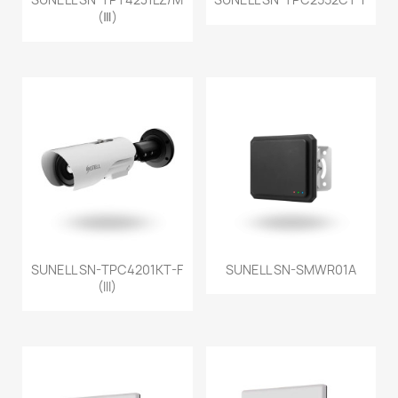
(Ⅲ)
SUNELL SN-TPC4201KT-F
SUNELL SN-SMWR01A
(III)