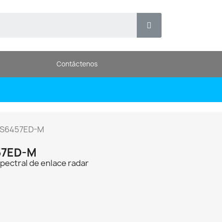
Contáctenos
PS6457ED-M
57ED-M
ectral de enlace radar