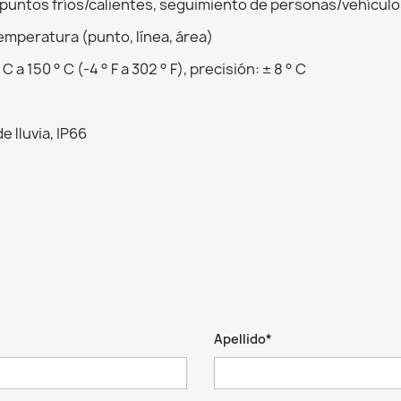
puntos fríos/calientes, seguimiento de personas/vehículo
emperatura (punto, línea, área)
 150 ° C (-4 ° F a 302 ° F), precisión: ± 8 ° C
 lluvia, IP66
Apellido*