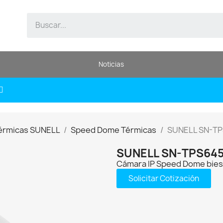
Noticias
érmicas SUNELL
Speed Dome Térmicas
SUNELL SN-T
SUNELL SN-TPS64
Cámara IP Speed Dome biesp
Solicitar Cotización