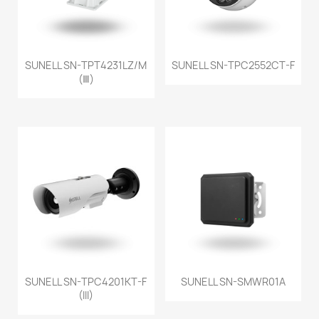
SUNELL SN-TPT4231LZ/M
SUNELL SN-TPC2552CT-F
(Ⅲ)
SUNELL SN-TPC4201KT-F
SUNELL SN-SMWR01A
(III)