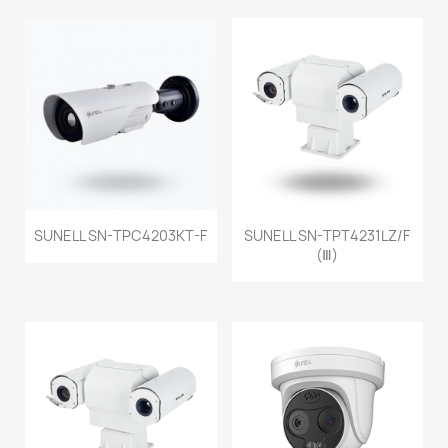
SUNELL SN-TPC4203KT-F
SUNELL SN-TPT4231LZ/F
(Ⅲ)